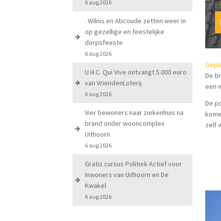
6 aug 2026
. Wilnis en Abcoude zetten weer in
op gezellige en feestelijke
dorpsfeeste
6 aug 2026
Gepla
U.H.C. Qui Vive ontvangt 5.000 euro
De br
van VriendenLoterij
een w
6 aug 2026
De po
Vier bewoners naar ziekenhuis na
komen
brand onder wooncomplex
zelf 
Uithoorn
6 aug 2026
Gratis cursus Politiek Actief voor
inwoners van Uithoorn en De
Kwakel
6 aug 2026