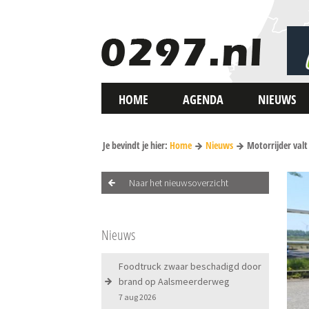
HOME
AGENDA
NIEUWS
Je bevindt je hier:
Home
Nieuws
Motorrijder valt
Naar het nieuwsoverzicht
Nieuws
Foodtruck zwaar beschadigd door
brand op Aalsmeerderweg
7 aug 2026