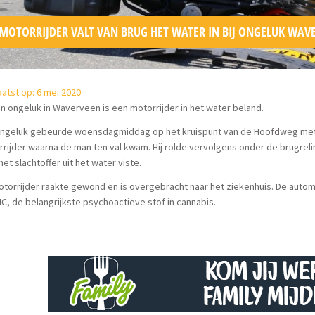
MOTORRIJDER VALT VAN BRUG HET WATER IN BIJ ONGELUK WAV
atst op: 6 mei 2020
en ongeluk in Waverveen is een motorrijder in het water beland.
ongeluk gebeurde woensdagmiddag op het kruispunt van de Hoofdweg met
rijder waarna de man ten val kwam. Hij rolde vervolgens onder de brugrel
het slachtoffer uit het water viste.
torrijder raakte gewond en is overgebracht naar het ziekenhuis. De automob
C, de belangrijkste psychoactieve stof in cannabis.