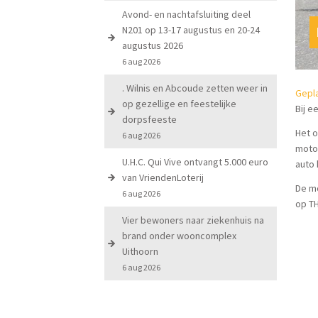
Avond- en nachtafsluiting deel
N201 op 13-17 augustus en 20-24
augustus 2026
6 aug 2026
. Wilnis en Abcoude zetten weer in
Gepla
op gezellige en feestelijke
Bij e
dorpsfeeste
Het 
6 aug 2026
motor
U.H.C. Qui Vive ontvangt 5.000 euro
auto 
van VriendenLoterij
De mo
6 aug 2026
op TH
Vier bewoners naar ziekenhuis na
brand onder wooncomplex
Uithoorn
6 aug 2026