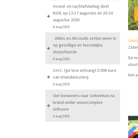
Avond- en nachtafsluiting deel
N201 op 13-17 augustus en 20-24
augustus 2026
6 aug 2026
. Wilnis en Abcoude zetten weer in
Gepla
op gezellige en feestelijke
Zate
dorpsfeeste
De ma
6 aug 2026
sloot
U.H.C. Qui Vive ontvangt 5.000 euro
Het a
van VriendenLoterij
6 aug 2026
Vier bewoners naar ziekenhuis na
brand onder wooncomplex
Uithoorn
6 aug 2026