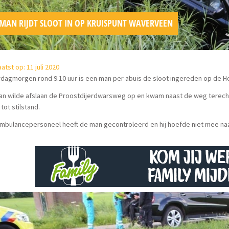
MAN RIJDT SLOOT IN OP KRUISPUNT WAVERVEEN
atst op: 11 juli 2020
rdagmorgen rond 9.10 uur is een man per abuis de sloot ingereden op de 
n wilde afslaan de Proostdijerdwarsweg op en kwam naast de weg terecht 
 tot stilstand.
mbulancepersoneel heeft de man gecontroleerd en hij hoefde niet mee naa