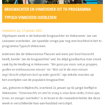
BRUGWACHTER EN VINKEVENER UIT TV-PROGRAMMA
TYPISCH VINKEVEEN OVERLEDEN
Geplaatst op: 27 januari 2021
Afgelopen week is de bekende brugwachter en Vinkevener Jan van
Leeuwen overleden. Jan speelde vorige jaar nog een hoofdrol in het tv-
programma Typisch Vinkeveen.
Iedereen die de Vinkeveense Plassen wel eens per boot bezocht
heeft, kende 'Jan de brugwachter' wel. De altijd goedlachse man stond
vaak bij de Heulbrug in Vinkeveen.
"We gaan jou maar ook je grappen,
grollen en enthousiasme missen"
en
"Wat zal ik die man missen
zeg!! Bracht altijd een lach op ieder gezicht."
zijn enkele reacties op
het overlijden van de populaire brugwachter.
Jan, geboren in Mijdrecht, overleed 21 januari op 61-jarige leeftijd in
Vinkeveen.
"Onverwachts en veel te vroeg is onze lieve vader, trotse opa,
broer, en zwager overleden"
is te lezen in de rouwadvertentie die deze
week in verschillende huis-aan-huisblad verschijnt.