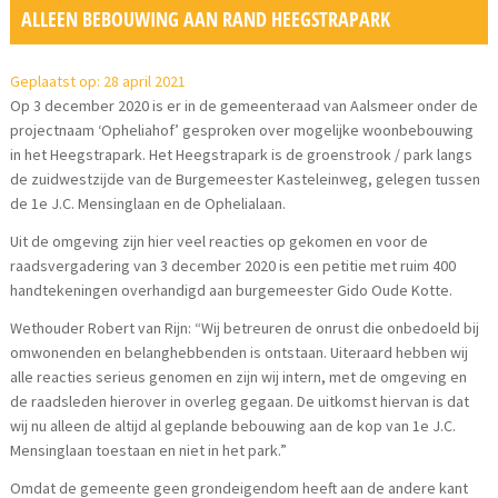
ALLEEN BEBOUWING AAN RAND HEEGSTRAPARK
Geplaatst op: 28 april 2021
Op 3 december 2020 is er in de gemeenteraad van Aalsmeer onder de
projectnaam ‘Opheliahof’ gesproken over mogelijke woonbebouwing
in het Heegstrapark. Het Heegstrapark is de groenstrook / park langs
de zuidwestzijde van de Burgemeester Kasteleinweg, gelegen tussen
de 1e J.C. Mensinglaan en de Ophelialaan.
Uit de omgeving zijn hier veel reacties op gekomen en voor de
raadsvergadering van 3 december 2020 is een petitie met ruim 400
handtekeningen overhandigd aan burgemeester Gido Oude Kotte.
Wethouder Robert van Rijn: “Wij betreuren de onrust die onbedoeld bij
omwonenden en belanghebbenden is ontstaan. Uiteraard hebben wij
alle reacties serieus genomen en zijn wij intern, met de omgeving en
de raadsleden hierover in overleg gegaan. De uitkomst hiervan is dat
wij nu alleen de altijd al geplande bebouwing aan de kop van 1e J.C.
Mensinglaan toestaan en niet in het park.”
Omdat de gemeente geen grondeigendom heeft aan de andere kant