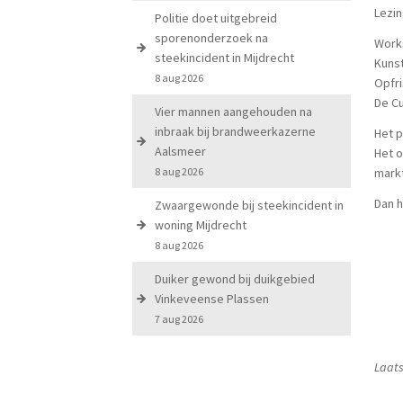
Lezin
Politie doet uitgebreid
sporenonderzoek na
Works
steekincident in Mijdrecht
Kuns
8 aug 2026
Opfri
De C
Vier mannen aangehouden na
inbraak bij brandweerkazerne
Het p
Aalsmeer
Het o
8 aug 2026
markt
Dan h
Zwaargewonde bij steekincident in
woning Mijdrecht
8 aug 2026
Duiker gewond bij duikgebied
Vinkeveense Plassen
7 aug 2026
Laats