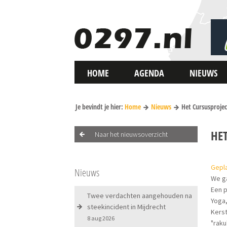
HOME
AGENDA
NIEUWS
Je bevindt je hier:
Home
Nieuws
Het Cursusproje
HE
Naar het nieuwsoverzicht
Gepla
Nieuws
We g
Een p
Twee verdachten aangehouden na
Yoga,
steekincident in Mijdrecht
Kers
8 aug 2026
"raku