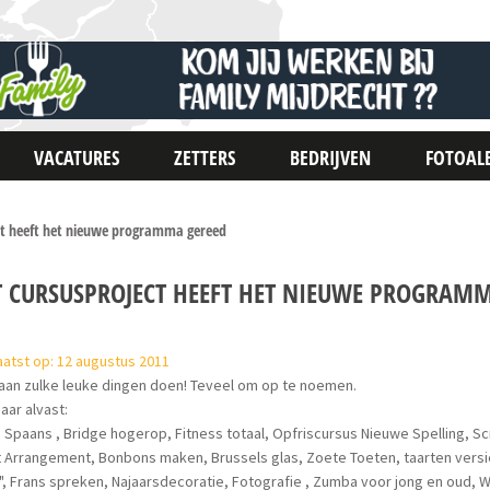
VACATURES
ZETTERS
BEDRIJVEN
FOTOAL
ct heeft het nieuwe programma gereed
T CURSUSPROJECT HEEFT HET NIEUWE PROGRAM
atst op: 12 augustus 2011
aan zulke leuke dingen doen! Teveel om op te noemen.
aar alvast:
 Spaans , Bridge hogerop, Fitness totaal, Opfriscursus Nieuwe Spelling, S
t Arrangement, Bonbons maken, Brussels glas, Zoete Toeten, taarten vers
", Frans spreken, Najaarsdecoratie, Fotografie , Zumba voor jong en oud,