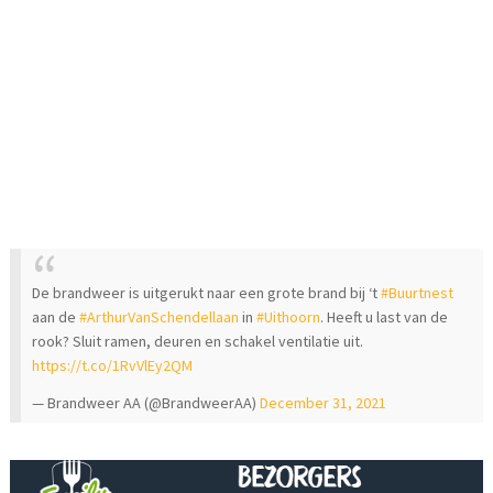
De brandweer is uitgerukt naar een grote brand bij ‘t
#Buurtnest
aan de
#ArthurVanSchendellaan
in
#Uithoorn
. Heeft u last van de
rook? Sluit ramen, deuren en schakel ventilatie uit.
https://t.co/1RvVlEy2QM
— Brandweer AA (@BrandweerAA)
December 31, 2021