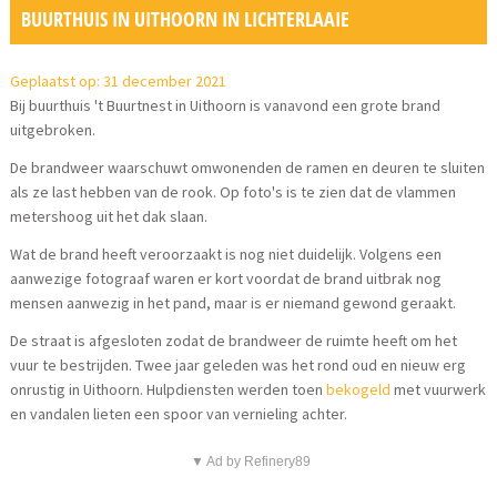
BUURTHUIS IN UITHOORN IN LICHTERLAAIE
Geplaatst op: 31 december 2021
Bij buurthuis 't Buurtnest in Uithoorn is vanavond een grote brand
uitgebroken.
De brandweer waarschuwt omwonenden de ramen en deuren te sluiten
als ze last hebben van de rook. Op foto's is te zien dat de vlammen
metershoog uit het dak slaan.
Wat de brand heeft veroorzaakt is nog niet duidelijk. Volgens een
aanwezige fotograaf waren er kort voordat de brand uitbrak nog
mensen aanwezig in het pand, maar is er niemand gewond geraakt.
De straat is afgesloten zodat de brandweer de ruimte heeft om het
vuur te bestrijden. Twee jaar geleden was het rond oud en nieuw erg
onrustig in Uithoorn. Hulpdiensten werden toen
bekogeld
met vuurwerk
en vandalen lieten een spoor van vernieling achter.
▼ Ad by Refinery89