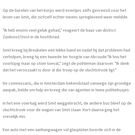
Op de burelen van het korps werd eventjes zelfs gevreesd voor het
leven van Smit, die zichzelf echter ineens springlevend weer meldde.
"Ik heb enorm veel geluk gehad," reageert de baas van district
Zuidoost/Oost in de hoofdstad.
Smit kreeg bij Breukelen een lekke band en nadat hij dat probleem had
verholpen, kreeg hij een tweede ter hoogte van Abcoude."Ik hou het
voorlopig maar op stom toeval," zegt de politieman daarover. "Ik denk
dat het veroozaakt is door al die troep op de vluchtstrook ligt."
De commissaris, die in Amsterdam bekendstaat vanwege zijn grondige
aanpak, belde om hulp en kreeg die van agenten in twee politiebusjes.
In het ene voertuig werd Smit weggebracht, de andere bus bleef op de
vluchtstrook voor de wagen van Smit staan. Kort daarna ging het
vreselijk mis.
Een auto met een aanhangwagen vol glasplaten boorde zich in de