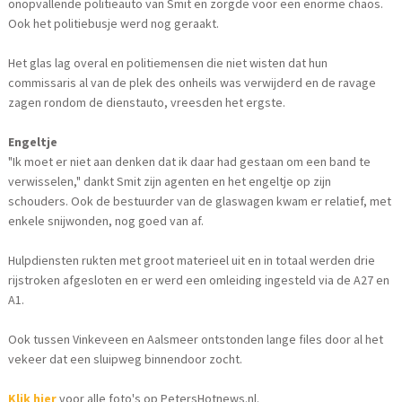
onopvallende politieauto van Smit en zorgde voor een enorme chaos.
Ook het politiebusje werd nog geraakt.
Het glas lag overal en politiemensen die niet wisten dat hun
commissaris al van de plek des onheils was verwijderd en de ravage
zagen rondom de dienstauto, vreesden het ergste.
Engeltje
"Ik moet er niet aan denken dat ik daar had gestaan om een band te
verwisselen," dankt Smit zijn agenten en het engeltje op zijn
schouders. Ook de bestuurder van de glaswagen kwam er relatief, met
enkele snijwonden, nog goed van af.
Hulpdiensten rukten met groot materieel uit en in totaal werden drie
rijstroken afgesloten en er werd een omleiding ingesteld via de A27 en
A1.
Ook tussen Vinkeveen en Aalsmeer ontstonden lange files door al het
vekeer dat een sluipweg binnendoor zocht.
Klik hier
voor alle foto's op PetersHotnews.nl.