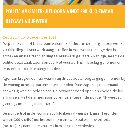
POLITIE AALSMEER-UITHOORN VINDT 290 KILO ZWAAR
ILLEGAAL VUURWERK
Geplaatst op: 9 december 2022
De politie van het basisteam Aalsmeer-Uithoorn heeft afgelopen week
290 kilo illegaal vuurwerk aangetroffen in een woning. Aangezien het
afsteken en bezitten van illegaal vuurwerk gevaarlijk kan zijn, neemt de
politie deze zaak zeer serieus. Het vuurwerk is in beslag genomen en
er is één verdachte aangehouden.
Agenten kregen een tip waarna zij direct poolshoogte gingen nemen bij
de woning in het appartementencomplex. Daar zagen zij dat iemand
aanwezig was en belden aan. De bewoner deed open en voelde de bui
al hangen. Met de armen naar voren zij hij tegen de politie: “Ik weet al
genoeg, neem mij maar mee..”
De politie trof in de woning 290 kilo illegaal vuurwerk aan. Hieronder
waren 300 shells (mortierbommen) en twee pallets flowerbeds
(potten). Zij namen de knallers in beslag. De explosieve