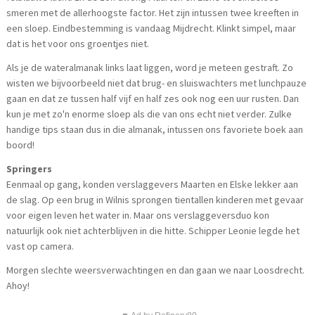
smeren met de allerhoogste factor. Het zijn intussen twee kreeften in
een sloep. Eindbestemming is vandaag Mijdrecht. Klinkt simpel, maar
dat is het voor ons groentjes niet.
Als je de wateralmanak links laat liggen, word je meteen gestraft. Zo
wisten we bijvoorbeeld niet dat brug- en sluiswachters met lunchpauze
gaan en dat ze tussen half vijf en half zes ook nog een uur rusten. Dan
kun je met zo'n enorme sloep als die van ons echt niet verder. Zulke
handige tips staan dus in die almanak, intussen ons favoriete boek aan
boord!
Springers
Eenmaal op gang, konden verslaggevers Maarten en Elske lekker aan
de slag. Op een brug in Wilnis sprongen tientallen kinderen met gevaar
voor eigen leven het water in. Maar ons verslaggeversduo kon
natuurlijk ook niet achterblijven in die hitte. Schipper Leonie legde het
vast op camera.
Morgen slechte weersverwachtingen en dan gaan we naar Loosdrecht.
Ahoy!