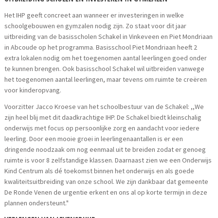
Het IHP geeft concreet aan wanneer er investeringen in welke
schoolgebouwen en gymzalen nodig zijn. Zo staat voor dit jaar
uitbreiding van de basisscholen Schakel in Vinkeveen en Piet Mondriaan
in Abcoude op het programma. Basisschool Piet Mondriaan heeft 2
extra lokalen nodig om het toegenomen aantal leerlingen goed onder
te kunnen brengen. Ook basisschool Schakel wil uitbreiden vanwege
het toegenomen aantal leerlingen, maar tevens om ruimte te creëren
voor kinderopvang.
Voorzitter Jacco Kroese van het schoolbestuur van de Schakel: ,,We
zijn heel blij met dit daadkrachtige IHP. De Schakel biedt kleinschalig
onderwijs met focus op persoonlijke zorg en aandacht voor iedere
leerling. Door een mooie groei in leerlingenaantallen is er een
dringende noodzaak om nog eenmaal uit te breiden zodat er genoeg
ruimte is voor 8 zelfstandige klassen. Daarnaast zien we een Onderwijs
Kind Centrum als dé toekomst binnen het onderwijs en als goede
kwaliteitsuitbreiding van onze school. We zijn dankbaar dat gemeente
De Ronde Venen de urgentie erkent en ons al op korte termijn in deze
plannen ondersteunt."