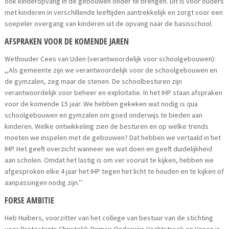
ook kinderopvang in de gebouwen onder te brengen. Dit is voor ouders
met kinderen in verschillende leeftijden aantrekkelijk en zorgt voor een
soepeler overgang van kinderen uit de opvang naar de basisschool.
AFSPRAKEN VOOR DE KOMENDE JAREN
Wethouder Cees van Uden (verantwoordelijk voor schoolgebouwen):
,,Als gemeente zijn we verantwoordelijk voor de schoolgebouwen en
de gymzalen, zeg maar de stenen. De schoolbesturen zijn
verantwoordelijk voor beheer en exploitatie. In het IHP staan afspraken
voor de komende 15 jaar. We hebben gekeken wat nodig is qua
schoolgebouwen en gymzalen om goed onderwijs te bieden aan
kinderen. Welke ontwikkeling zien de besturen en op welke trends
moeten we inspelen met de gebouwen? Dat hebben we vertaald in het
IHP. Het geeft overzicht wanneer we wat doen en geeft duidelijkheid
aan scholen. Omdat het lastig is om ver vooruit te kijken, hebben we
afgesproken elke 4 jaar het IHP tegen het licht te houden en te kijken of
aanpassingen nodig zijn.’’
FORSE AMBITIE
Heb Huibers, voorzitter van het college van bestuur van de stichting
voor Protestants Christelijk Primair Onderwijs Vechtstreek en Venen is