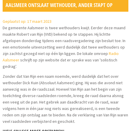
AALSMEER ONTSLAAT WETHOUDER, ANDER STAPT OP
Geplaatst op: 17 maart 2023
De gemeente Aalsmeer is twee wethouders kwijt. Eerder deze maand
maakte Robert van Rijn (VVD) bekend op te stappen. Hij lichtte
afgelopen donderdag tijdens een raadsvergadering zijn besluit toe. In
een emotionele uiteenzetting werd duidelijk dat twee wethouders op
zijn zachtst gezegd niet op één lijn liggen. De lokale omroep
Radio
Aalsmeer
schrijft op zijn website dat er sprake was van 'solistisch
gedrag'.
Zonder dat Van Rijn een naam noemde, werd duidelijk dat het over
wethouder Dick Kuin (Absoluut Aalsmeer) ging. Hij was die avond niet
aanwezig was in de raadszaal. Hoewel Van Rijn aan het begin van zijn
toelichting diverse raadsleden roemde, kreeg de raad daarna alsnog
een veeg uit de pan. Het gebrek aan daadkracht van de raad, waar
volgens hem in één jaar nog niets was gerealiseerd, is een tweede
reden om zijn ontslag aan te bieden. Na de verklaring van Van Rijn waren
veel raadsleden verbijsterd en geschokt.