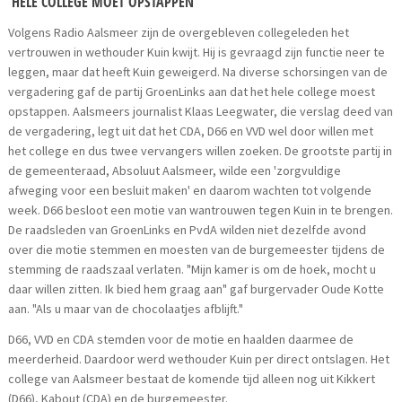
'HELE COLLEGE MOET OPSTAPPEN'
Volgens Radio Aalsmeer zijn de overgebleven collegeleden het
vertrouwen in wethouder Kuin kwijt. Hij is gevraagd zijn functie neer te
leggen, maar dat heeft Kuin geweigerd. Na diverse schorsingen van de
vergadering gaf de partij GroenLinks aan dat het hele college moest
opstappen. Aalsmeers journalist Klaas Leegwater, die verslag deed van
de vergadering, legt uit dat het CDA, D66 en VVD wel door willen met
het college en dus twee vervangers willen zoeken. De grootste partij in
de gemeenteraad, Absoluut Aalsmeer, wilde een 'zorgvuldige
afweging voor een besluit maken' en daarom wachten tot volgende
week. D66 besloot een motie van wantrouwen tegen Kuin in te brengen.
De raadsleden van GroenLinks en PvdA wilden niet dezelfde avond
over die motie stemmen en moesten van de burgemeester tijdens de
stemming de raadszaal verlaten. "Mijn kamer is om de hoek, mocht u
daar willen zitten. Ik bied hem graag aan" gaf burgervader Oude Kotte
aan. "Als u maar van de chocolaatjes afblijft."
D66, VVD en CDA stemden voor de motie en haalden daarmee de
meerderheid. Daardoor werd wethouder Kuin per direct ontslagen. Het
college van Aalsmeer bestaat de komende tijd alleen nog uit Kikkert
(D66), Kabout (CDA) en de burgemeester.