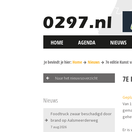
HOME
AGENDA
NIEUWS
Je bevindt je hier:
Home
Nieuws
7e editie Kunst 
7E 
Naar het nieuwsoverzicht
Gepla
Nieuws
Van 1
gemaa
Foodtruck zwaar beschadigd door
gehel
brand op Aalsmeerderweg
7 aug 2026
Er is