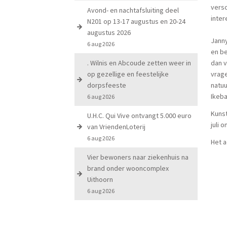
versc
Avond- en nachtafsluiting deel
inter
N201 op 13-17 augustus en 20-24
augustus 2026
Janny
6 aug 2026
en be
. Wilnis en Abcoude zetten weer in
dan v
op gezellige en feestelijke
vrage
dorpsfeeste
natuu
Ikeb
6 aug 2026
Kunst
U.H.C. Qui Vive ontvangt 5.000 euro
juli 
van VriendenLoterij
6 aug 2026
Het a
Vier bewoners naar ziekenhuis na
brand onder wooncomplex
Uithoorn
6 aug 2026