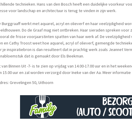
hillende technieken. Hans van den Bosch heeft een duidelijke voorkeur vo
esse voor landschap en architectuur is terug te vinden in zijn werk.
 Burggraaff werkt met aquarel, acryl en olieverf en haar veelzijdigheid w
eldhouwen. Do de Graaf mag niet ontbreken. Haar sieraden spreken voor 
ooral de frisse voorjaarstinten spatten van haar werk af. De veelzijdighei
n en Cathy Troost weet hoe aquarel, acryl of olieverf, gemengde technieke
r je inspiratiebron is dan resulteert dat in prachtig werk zoals Jeannet Ver
anabloemstuk dat is gemaakt door Els Beekman.
 van Binnen Uit -7- is te zien op vrijdag van 14.00-17.00 uur en in het weeke
om 15.00 uur en zal worden verzorgd door Ineke van der Aa. Meer informati
dres: Grevelingen 50, Uithoorn