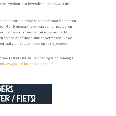
or het werken naar levende modellen. Ook de
ordt onderstreept door haar talent voor boetseren
zich. Gon Hageman houdt van bomen in bloei en
d van Catharina Jensen zal zeker uw aandacht
n op papier of linnen kunnen verrassen. Als de
meij laat zien. Let ook even op het bijzondere
nd van 12.00-17.00 uur. De opening is op zondag 10
e op
www.galeriefortaandedrecht.nl