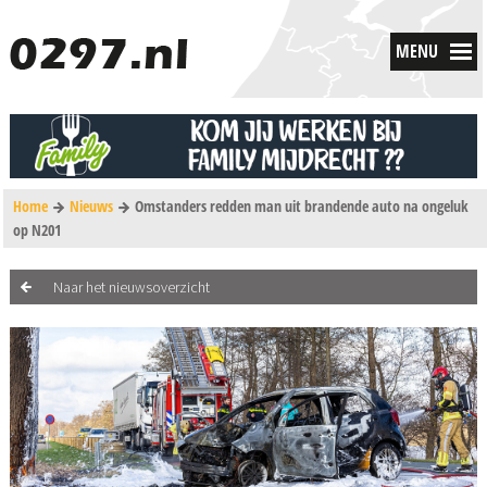
MENU
Home
Nieuws
Omstanders redden man uit brandende auto na ongeluk
op N201
Naar het nieuwsoverzicht