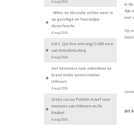
6 aug 2026
In de
dijk 
. Wilnis en Abcoude zetten weer in
met a
op gezellige en feestelijke
dorpsfeeste
Op vr
6 aug 2026
Amste
U.H.C. Qui Vive ontvangt 5.000 euro
van VriendenLoterij
6 aug 2026
Vier bewoners naar ziekenhuis na
brand onder wooncomplex
Uithoorn
6 aug 2026
Laats
Gratis cursus Politiek Actief voor
inwoners van Uithoorn en De
Dit b
Kwakel
6 aug 2026