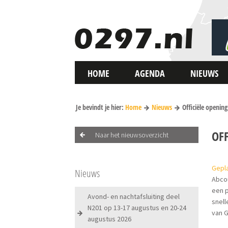
HOME
AGENDA
NIEUWS
Je bevindt je hier:
Home
Nieuws
Officiële openin
OF
Naar het nieuwsoverzicht
Gepla
Nieuws
Abcou
een p
Avond- en nachtafsluiting deel
snell
N201 op 13-17 augustus en 20-24
van 
augustus 2026