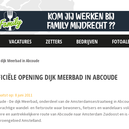
VACATURES
ZETTERS
BEDRIJVEN
FOTOAL
g dijk Meerbad in Abcoude
FICIËLE OPENING DIJK MEERBAD IN ABCOUDE
atst op: 8 juni 2011
de - De dijk Meerbad, onderdeel van de Amsterdamsestraatweg in Abcoude
rachtige wandel- en fietsroute waar bewoners, fietsers en wandelaars vol
ere en aantrekkelijkere route van Abcoude naar Amsterdam Zuidoost en is
Groengebied Amstelland.