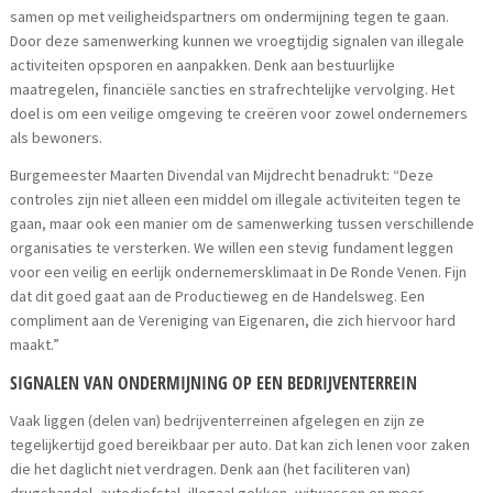
samen op met veiligheidspartners om ondermijning tegen te gaan.
Door deze samenwerking kunnen we vroegtijdig signalen van illegale
activiteiten opsporen en aanpakken. Denk aan bestuurlijke
maatregelen, financiële sancties en strafrechtelijke vervolging. Het
doel is om een veilige omgeving te creëren voor zowel ondernemers
als bewoners.
Burgemeester Maarten Divendal van Mijdrecht benadrukt: “Deze
controles zijn niet alleen een middel om illegale activiteiten tegen te
gaan, maar ook een manier om de samenwerking tussen verschillende
organisaties te versterken. We willen een stevig fundament leggen
voor een veilig en eerlijk ondernemersklimaat in De Ronde Venen. Fijn
dat dit goed gaat aan de Productieweg en de Handelsweg. Een
compliment aan de Vereniging van Eigenaren, die zich hiervoor hard
maakt.”
SIGNALEN VAN ONDERMIJNING OP EEN BEDRIJVENTERREIN
Vaak liggen (delen van) bedrijventerreinen afgelegen en zijn ze
tegelijkertijd goed bereikbaar per auto. Dat kan zich lenen voor zaken
die het daglicht niet verdragen. Denk aan (het faciliteren van)
drugshandel, autodiefstal, illegaal gokken, witwassen en meer.