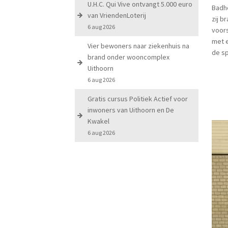
U.H.C. Qui Vive ontvangt 5.000 euro
Badho
van VriendenLoterij
zij b
6 aug 2026
voors
met e
Vier bewoners naar ziekenhuis na
de sp
brand onder wooncomplex
Uithoorn
6 aug 2026
Gratis cursus Politiek Actief voor
inwoners van Uithoorn en De
Kwakel
6 aug 2026