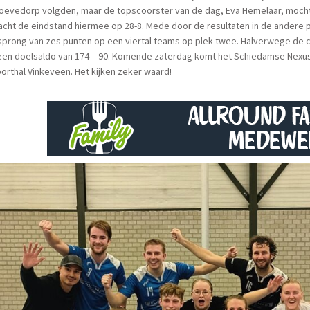
evedorp volgden, maar de topscoorster van de dag, Eva Hemelaar, mocht v
racht de eindstand hiermee op 28-8. Mede door de resultaten in de andere 
prong van zes punten op een viertal teams op plek twee. Halverwege de c
en doelsaldo van 174 – 90. Komende zaterdag komt het Schiedamse Nexus o
orthal Vinkeveen. Het kijken zeker waard!