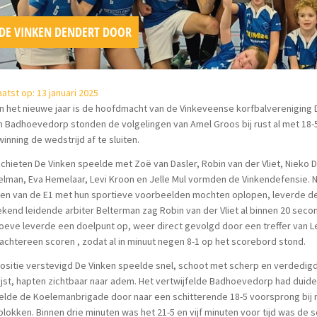
DE VINKEN DENDERT DOOR
atst op: 13 januari 2025
n het nieuwe jaar is de hoofdmacht van de Vinkeveense korfbalvereniging 
 Badhoevedorp stonden de volgelingen van Amel Groos bij rust al met 18-5
inning de wedstrijd af te sluiten.
schieten De Vinken speelde met Zoë van Dasler, Robin van der Vliet, Nieko
lman, Eva Hemelaar, Levi Kroon en Jelle Mul vormden de Vinkendefensie. Na
len van de E1 met hun sportieve voorbeelden mochten oplopen, leverde de
ekend leidende arbiter Belterman zag Robin van der Vliet al binnen 20 sec
eve leverde een doelpunt op, weer direct gevolgd door een treffer van Le
achtereen scoren , zodat al in minuut negen 8-1 op het scorebord stond.
ositie verstevigd De Vinken speelde snel, schoot met scherp en verdedi
ijst, hapten zichtbaar naar adem. Het vertwijfelde Badhoevedorp had duide
lde de Koelemanbrigade door naar een schitterende 18-5 voorsprong bij r
blokken. Binnen drie minuten was het 21-5 en vijf minuten voor tijd was de s