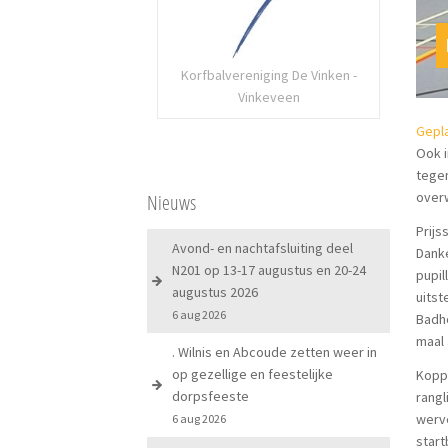
Korfbalvereniging De Vinken -
Vinkeveen
Gepla
Ook i
tegen
overw
Nieuws
Prijs
Avond- en nachtafsluiting deel
Danke
N201 op 13-17 augustus en 20-24
pupil
augustus 2026
uitst
6 aug 2026
Badho
maal 
. Wilnis en Abcoude zetten weer in
op gezellige en feestelijke
Kopp
dorpsfeeste
rangl
werve
6 aug 2026
start