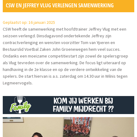
CSW EN JEFFREY VLUG VERLENGEN SAMENWERKING
Geplaatst op: 16 januari 2025
CSW heeft de samenwerking met hoofdtrainer Jeffrey Vlug met een
seizoen verlengd. Dinsdagavond ondertekende Jeffrey zijn
contractverlenging en wensten voorzitter Tom van Yperen en
Bestuurslid Voetbal Zaken John Groenewegen hem veel succes.
Ondanks een moeizame competitiestart zijn zowel de spelersgroep
als Vlug tevreden over de samenwerking. De focus ligt uiteraard op
handhaving in de 2e klasse en op de verdere ontwikkeling van de
spelers. De start hiervan is a.s. zaterdag om 14.30 uur in Wilnis tegen
Legmeervogels.