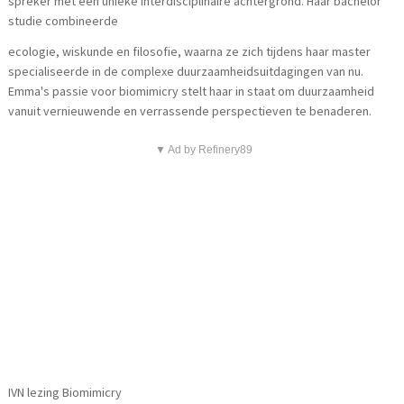
spreker met een unieke interdisciplinaire achtergrond. Haar bachelor
studie combineerde
ecologie, wiskunde en filosofie, waarna ze zich tijdens haar master
specialiseerde in de complexe duurzaamheidsuitdagingen van nu.
Emma's passie voor biomimicry stelt haar in staat om duurzaamheid
vanuit vernieuwende en verrassende perspectieven te benaderen.
▼ Ad by Refinery89
IVN lezing Biomimicry