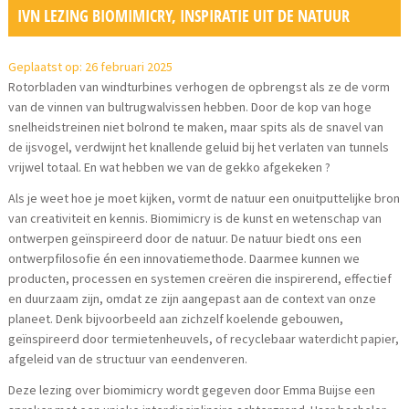
IVN LEZING BIOMIMICRY, INSPIRATIE UIT DE NATUUR
Geplaatst op: 26 februari 2025
Rotorbladen van windturbines verhogen de opbrengst als ze de vorm
van de vinnen van bultrugwalvissen hebben. Door de kop van hoge
snelheidstreinen niet bolrond te maken, maar spits als de snavel van
de ijsvogel, verdwijnt het knallende geluid bij het verlaten van tunnels
vrijwel totaal. En wat hebben we van de gekko afgekeken ?
Als je weet hoe je moet kijken, vormt de natuur een onuitputtelijke bron
van creativiteit en kennis. Biomimicry is de kunst en wetenschap van
ontwerpen geïnspireerd door de natuur. De natuur biedt ons een
ontwerpfilosofie én een innovatiemethode. Daarmee kunnen we
producten, processen en systemen creëren die inspirerend, effectief
en duurzaam zijn, omdat ze zijn aangepast aan de context van onze
planeet. Denk bijvoorbeeld aan zichzelf koelende gebouwen,
geïnspireerd door termietenheuvels, of recyclebaar waterdicht papier,
afgeleid van de structuur van eendenveren.
Deze lezing over biomimicry wordt gegeven door Emma Buijse een