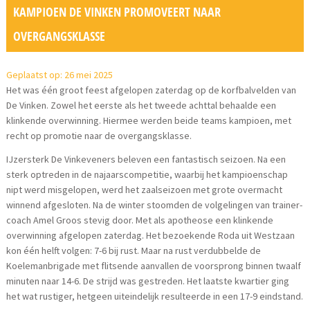
KAMPIOEN DE VINKEN PROMOVEERT NAAR
OVERGANGSKLASSE
Geplaatst op: 26 mei 2025
Het was één groot feest afgelopen zaterdag op de korfbalvelden van
De Vinken. Zowel het eerste als het tweede achttal behaalde een
klinkende overwinning. Hiermee werden beide teams kampioen, met
recht op promotie naar de overgangsklasse.
IJzersterk De Vinkeveners beleven een fantastisch seizoen. Na een
sterk optreden in de najaarscompetitie, waarbij het kampioenschap
nipt werd misgelopen, werd het zaalseizoen met grote overmacht
winnend afgesloten. Na de winter stoomden de volgelingen van trainer-
coach Amel Groos stevig door. Met als apotheose een klinkende
overwinning afgelopen zaterdag. Het bezoekende Roda uit Westzaan
kon één helft volgen: 7-6 bij rust. Maar na rust verdubbelde de
Koelemanbrigade met flitsende aanvallen de voorsprong binnen twaalf
minuten naar 14-6. De strijd was gestreden. Het laatste kwartier ging
het wat rustiger, hetgeen uiteindelijk resulteerde in een 17-9 eindstand.