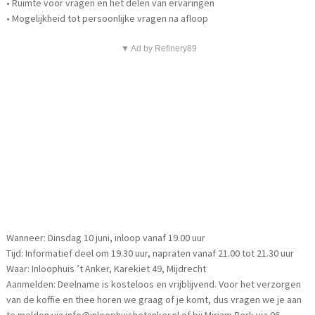
• Ruimte voor vragen en het delen van ervaringen
• Mogelijkheid tot persoonlijke vragen na afloop
▼ Ad by Refinery89
Wanneer: Dinsdag 10 juni, inloop vanaf 19.00 uur
Tijd: Informatief deel om 19.30 uur, napraten vanaf 21.00 tot 21.30 uur
Waar: Inloophuis ’t Anker, Karekiet 49, Mijdrecht
Aanmelden: Deelname is kosteloos en vrijblijvend. Voor het verzorgen
van de koffie en thee horen we graag of je komt, dus vragen we je aan
te melden via info@inloophuishetanker.nl of bij Mirjam Berk via 06-