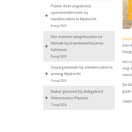
Politie doet uitgebreid
sporenonderzoek na
steekincident in Mijdrecht
8 aug 2026
Vier mannen aangehouden na
Gepla
inbraak bij brandweerkazerne
Een m
Aalsmeer
hoogt
8 aug 2026
Het o
Zwaargewonde bij steekincident in
nog n
woning Mijdrecht
slach
8 aug 2026
De N2
gaan
Duiker gewond bij duikgebied
Vinkeveense Plassen
Upda
7 aug 2026