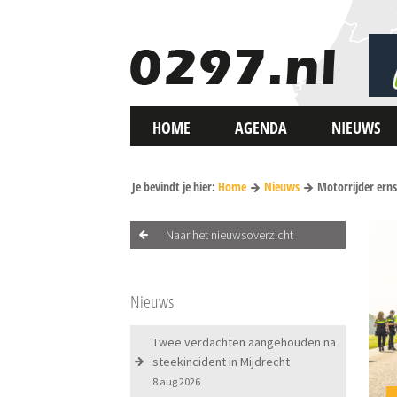
HOME
AGENDA
NIEUWS
Je bevindt je hier:
Home
Nieuws
Motorrijder ern
Naar het nieuwsoverzicht
Nieuws
Twee verdachten aangehouden na
steekincident in Mijdrecht
8 aug 2026