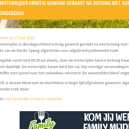
MOTORRIJDER ERNSTIG GEWOND GERAAKT NA BOTSING MET AUT
ONDERZOEK
atst op: 17 juni 2025
otorrijder is dinsdagochtend ernstig gewond geraakt na een botsing met ee
e van de Derde Zijweg afgesloten voor uitgebreid politieonderzoek.
ngeluk vond rond 09.20 uur plaats, toen de motorrijder hard in botsing kw
iet duidelijk. De motorrijder kwam hard ten val, liep ernstige verwondinge
toffer met spoed naar het ziekenhuis vervoerd. De automobilist bleef ong
01 is tussen Hilversum en Hoofddorp is lange tijd afgesloten geweest. A
 onderzoek doen.
te:
Het slachtoffer is helaas overleden.