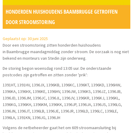
HONDERDEN HUISHOUDENS BAAMBRUGGE GETROFFEN
DOOR STROOMSTORING
Geplaatst op: 30 juni 2025
Door een stroomstoring zitten honderden huishoudens
in Baambrugge maandagmiddag zonder stroom. De oorzaak is nog niet
bekend en monteurs van Stedin zijn onderweg.
De storing begon woensdag rond 13:05 uur. De onderstaande
postcodes zijn getroffen en zitten zonder 'prik':
1391HT, 1391HV, 1396JX, 1396KB, 1396KC, 1396KT, 1396KD, 1396HW,
1396KA, 1396HX, 1396KE, 1396HV, 1396JW, 1396KS, 1396JZ, 1396JB,
1396JD, 1396JM, 1396JC, 1396JL, 1396JV, 1396KR, 1396KJ, 1396KL,
1396KG, 1396KH, 1396KM, 1396KK, 1396JP, 1396JA, 1396JS, 1396LG,
1396JN, 1396JT, 1396LB, 1396JE, 1396JR, 1396LD, 1396LC, 1396LE,
1396LA, 1391KN, 1396JG, 1396JH
Volgens de netbeheerder gaat het om 609 stroomaansluiting bij