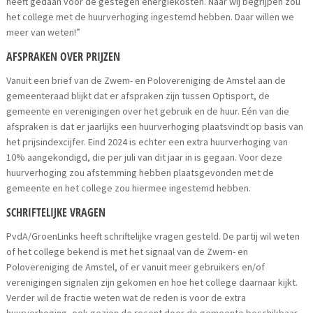
heeft gedaan voor de gestegen energiekosten. Naar wij begrijpen zou
het college met de huurverhoging ingestemd hebben. Daar willen we
meer van weten!”
AFSPRAKEN OVER PRIJZEN
Vanuit een brief van de Zwem- en Polovereniging de Amstel aan de
gemeenteraad blijkt dat er afspraken zijn tussen Optisport, de
gemeente en verenigingen over het gebruik en de huur. Eén van die
afspraken is dat er jaarlijks een huurverhoging plaatsvindt op basis van
het prijsindexcijfer. Eind 2024 is echter een extra huurverhoging van
10% aangekondigd, die per juli van dit jaar in is gegaan. Voor deze
huurverhoging zou afstemming hebben plaatsgevonden met de
gemeente en het college zou hiermee ingestemd hebben.
SCHRIFTELIJKE VRAGEN
PvdA/GroenLinks heeft schriftelijke vragen gesteld. De partij wil weten
of het college bekend is met het signaal van de Zwem- en
Polovereniging de Amstel, of er vanuit meer gebruikers en/of
verenigingen signalen zijn gekomen en hoe het college daarnaar kijkt.
Verder wil de fractie weten wat de reden is voor de extra
huurverhoging, ook gezien de recent door de gemeente beschikbaar