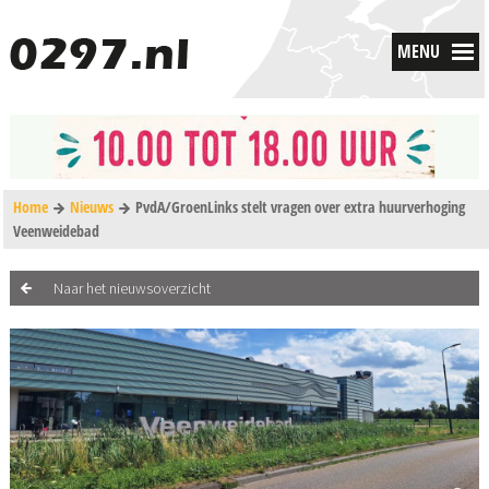
MENU
Home
Nieuws
PvdA/GroenLinks stelt vragen over extra huurverhoging
Veenweidebad
Naar het nieuwsoverzicht