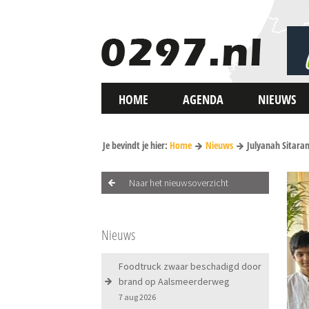
HOME
AGENDA
NIEUWS
Je bevindt je hier:
Home
Nieuws
Julyanah Sitara
Naar het nieuwsoverzicht
Nieuws
Foodtruck zwaar beschadigd door
brand op Aalsmeerderweg
7 aug 2026