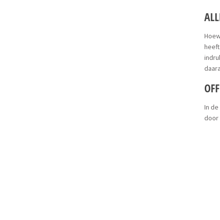
AL
Hoewe
heeft
indru
daara
OFF
In de
door 