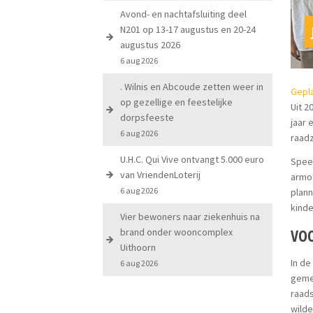
Avond- en nachtafsluiting deel
N201 op 13-17 augustus en 20-24
augustus 2026
6 aug 2026
. Wilnis en Abcoude zetten weer in
Gepla
op gezellige en feestelijke
Uit 2
dorpsfeeste
jaar 
6 aug 2026
raadz
U.H.C. Qui Vive ontvangt 5.000 euro
Speer
van VriendenLoterij
armoe
6 aug 2026
plann
kinde
Vier bewoners naar ziekenhuis na
VOO
brand onder wooncomplex
Uithoorn
In de
6 aug 2026
geme
raads
wild