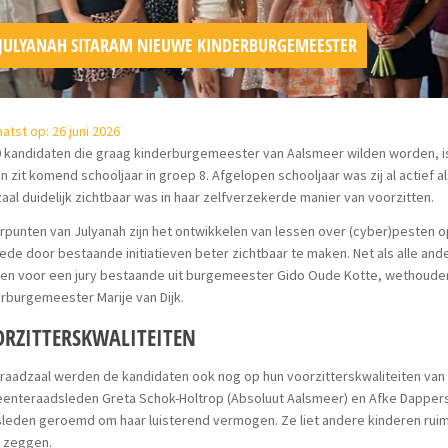
JULYANAH SITARAM NIEUWE KINDERBURGEMEESTER
atst op: 26 juni 2026
0 kandidaten die graag kinderburgemeester van Aalsmeer wilden worden, is 
en zit komend schooljaar in groep 8. Afgelopen schooljaar was zij al actief al
aal duidelijk zichtbaar was in haar zelfverzekerde manier van voorzitten.
punten van Julyanah zijn het ontwikkelen van lessen over (cyber)pesten 
de door bestaande initiatieven beter zichtbaar te maken. Net als alle an
en voor een jury bestaande uit burgemeester Gido Oude Kotte, wethouder
rburgemeester Marije van Dijk.
RZITTERSKWALITEITEN
 raadzaal werden de kandidaten ook nog op hun voorzitterskwaliteiten va
enteraadsleden Greta Schok-Holtrop (Absoluut Aalsmeer) en Afke Dappers
leden geroemd om haar luisterend vermogen. Ze liet andere kinderen ruim
e zeggen.