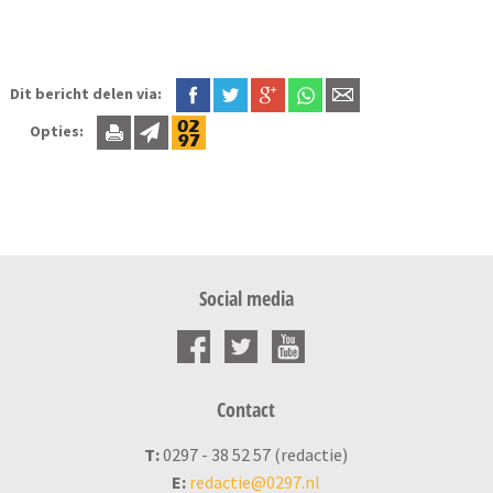
Dit bericht delen via:
Opties:
Social media
Contact
T:
0297 - 38 52 57 (redactie)
E:
redactie@0297.nl