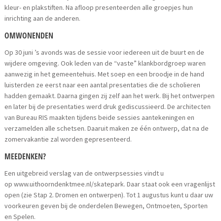
kleur- en plakstiften. Na afloop presenteerden alle groepjes hun
inrichting aan de anderen.
OMWONENDEN
Op 30 juni ’s avonds was de sessie voor iedereen uit de buurt en de
wijdere omgeving. Ook leden van de “vaste” klankbordgroep waren
aanwezig in het gemeentehuis. Met soep en een broodje in de hand
luisterden ze eerst naar een aantal presentaties die de scholieren
hadden gemaakt. Daarna gingen zij zelf aan het werk. Bij het ontwerpen
en later bij de presentaties werd druk gediscussieerd. De architecten
van Bureau RIS maakten tijdens beide sessies aantekeningen en
verzamelden alle schetsen. Daaruit maken ze één ontwerp, dat na de
zomervakantie zal worden gepresenteerd.
MEEDENKEN?
Een uitgebreid verslag van de ontwerpsessies vindt u
op www.uithoorndenktmee.nl/skatepark. Daar staat ook een vragenlijst
open (zie Stap 2. Dromen en ontwerpen). Tot 1 augustus kunt u daar uw
voorkeuren geven bij de onderdelen Bewegen, Ontmoeten, Sporten
en Spelen.