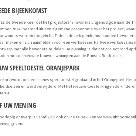
EDE BIJEENKOMST
was de tweede keer dat het projectteam inwoners uitgenodigde naar de Th
mber 2024, bestond uit een algemene presentatie over het project, waarin
 bewoners werden toegelicht. Tijdens deze bijeenkomst konden bewoners
aar maken en zich aanmelden voor een werksessie. Na twee werksessies 
ntwerp met alle bewoners te delen. De planning is dat het project rond apri
uden met de nieuw te bouwen woningen aan de Prinses Beatrixlaan.
UW SPEELTOESTEL ORANJEPARK
nkort wordt ook een nieuw speeltoestel geplaatst in het Oranjepark. Het 
gheidseisen en werd verwijderd. Met het nieuwe toestel krijgen de kinderen
terug.
EF UW MENING
oorlopig ontwerp is vanaf 2 juli ook online te bekijken via www.uithoorndenk
ening geven.