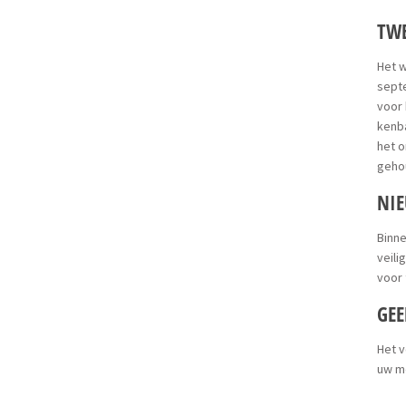
TWE
Het 
septe
voor
kenb
het o
geho
NIE
Binne
veili
voor 
GE
Het v
uw m