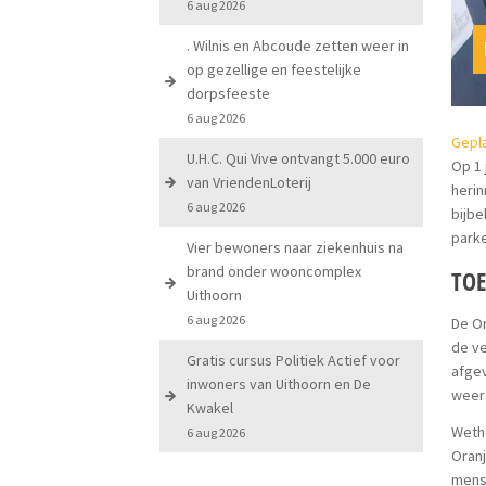
6 aug 2026
. Wilnis en Abcoude zetten weer in
op gezellige en feestelijke
dorpsfeeste
6 aug 2026
Gepla
U.H.C. Qui Vive ontvangt 5.000 euro
Op 1 
van VriendenLoterij
heri
6 aug 2026
bijbe
parke
Vier bewoners naar ziekenhuis na
brand onder wooncomplex
TOE
Uithoorn
6 aug 2026
De O
de ve
Gratis cursus Politiek Actief voor
afgev
inwoners van Uithoorn en De
weer
Kwakel
Wetho
6 aug 2026
Oran
mens