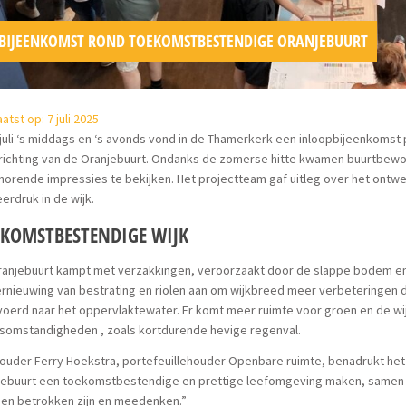
BIJEENKOMST ROND TOEKOMSTBESTENDIGE ORANJEBUURT
atst op: 7 juli 2025
juli ‘s middags en ‘s avonds vond in de Thamerkerk een inloopbijeenkomst
nrichting van de Oranjebuurt. Ondanks de zomerse hitte kwamen buurtbew
horende impressies te bekijken. Het projectteam gaf uitleg over het on
erdruk in de wijk.
KOMSTBESTENDIGE WIJK
ranjebuurt kampt met verzakkingen, veroorzaakt door de slappe bodem en 
rnieuwing van bestrating en riolen aan om wijkbreed meer verbeteringen 
oerd naar het oppervlaktewater. Er komt meer ruimte voor groen en de wi
somstandigheden , zoals kortdurende hevige regenval.
uder Ferry Hoekstra, portefeuillehouder Openbare ruimte, benadrukt het 
jebuurt een toekomstbestendige en prettige leefomgeving maken, samen m
en betrokken zijn en meedenken.”