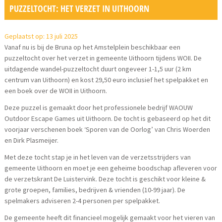
PUZZELTOCHT: HET VERZET IN UITHOORN
Geplaatst op: 13 juli 2025
Vanaf nu is bij de Bruna op het Amstelplein beschikbaar een
puzzeltocht over het verzet in gemeente Uithoorn tijdens WOII. De
uitdagende wandel-puzzeltocht duurt ongeveer 1-1,5 uur (2 km
centrum van Uithoorn) en kost 29,50 euro inclusief het spelpakket en
een boek over de WOII in Uithoorn.
Deze puzzel is gemaakt door het professionele bedrijf WAOUW
Outdoor Escape Games uit Uithoorn. De tocht is gebaseerd op het dit
voorjaar verschenen boek ‘Sporen van de Oorlog’ van Chris Woerden
en Dirk Plasmeijer.
Met deze tocht stap je in het leven van de verzetsstrijders van
gemeente Uithoorn en moet je een geheime boodschap afleveren voor
de verzetskrant De Luistervink. Deze tocht is geschikt voor kleine &
grote groepen, families, bedrijven & vrienden (10-99 jaar). De
spelmakers adviseren 2-4 personen per spelpakket.
De gemeente heeft dit financieel mogelijk gemaakt voor het vieren van