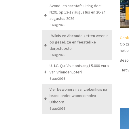
Avond- en nachtafsluiting deel
N201 op 13-17 augustus en 20-24
augustus 2026
6 aug 2026
. Wilnis en Abcoude zetten weer in
Gepl
op gezellige en feestelijke
Op z
dorpsfeeste
het e
6 aug 2026
Bezoe
U.H.C. Qui Vive ontvangt 5.000 euro
Het v
van VriendenLoterij
6 aug 2026
Vier bewoners naar ziekenhuis na
brand onder wooncomplex
Uithoorn
6 aug 2026