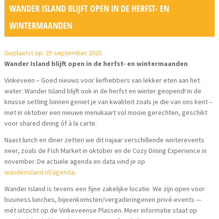
WANDER ISLAND BLIJFT OPEN IN DE HERFST- EN
WINTERMAANDEN
Geplaatst op: 25 september 2025
Wander Island blijft open in de herfst- en wintermaanden
Vinkeveen – Goed nieuws voor liefhebbers van lekker eten aan het
water: Wander Island blijft ook in de herfst en winter geopend! In de
knusse setting binnen geniet je van kwaliteit zoals je die van ons kent –
met in oktober een nieuwe menukaart vol mooie gerechten, geschikt
voor shared dining óf à la carte.
Naast lunch en diner zetten we dit najaar verschillende winterevents
neer, zoals de Fish Market in oktober en de Cozy Dining Experience in
november. De actuele agenda en data vind je op
wanderisland.nl/agenda
.
Wander Island is tevens een fijne zakelijke locatie. We zijn open voor
business lunches, bijeenkomsten/vergaderingenen privé-events —
mét uitzicht op de Vinkeveense Plassen. Meer informatie staat op