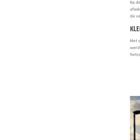
Na de
afwik
de ve
KLE
Met d
werde
fiet