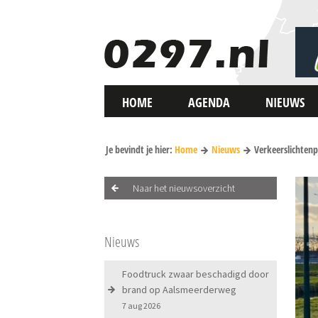
HOME
AGENDA
NIEUWS
Je bevindt je hier:
Home
Nieuws
Verkeerslichten
Naar het nieuwsoverzicht
Nieuws
Foodtruck zwaar beschadigd door
brand op Aalsmeerderweg
7 aug 2026