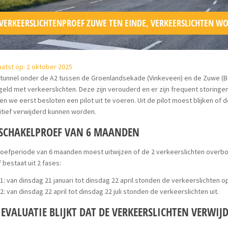
VERKEERSLICHTENPROEF ZUWE TEN EINDE, VERKEERSLICHTEN 
atst op: 2 oktober 2025
 tunnel onder de A2 tussen de Groenlandsekade (Vinkeveen) en de Zuwe (
eld met verkeerslichten. Deze zijn verouderd en er zijn frequent storing
n we eerst besloten een pilot uit te voeren. Uit de pilot moest blijken of d
itief verwijderd kunnen worden.
SCHAKELPROEF VAN 6 MAANDEN
oefperiode van 6 maanden moest uitwijzen of de 2 verkeerslichten overbod
 bestaat uit 2 fases:
1: van dinsdag 21 januari tot dinsdag 22 april stonden de verkeerslichten o
2: van dinsdag 22 april tot dinsdag 22 juli stonden de verkeerslichten uit.
 EVALUATIE BLIJKT DAT DE VERKEERSLICHTEN VERW