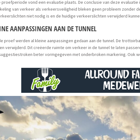
 proefperiode vond een evaluatie plaats. De conclusie van deze evaluatie 
keling van verkeer als verkeersveiligheid bleken geen probleem zonder de
rkeerslichten niet nodig is en de huidige verkeerslichten verwijderd kun
INE AANPASSINGEN AAN DE TUNNEL
e proef werden al kleine aanpassingen gedaan aan de tunnel. De trottoirb
n verwijderd. Dit creëerde ruimte om verkeer in de tunnel te laten passe
ssuggestiestroken beter vormgegeven met onderbroken markering. Ook wo