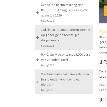
Avond- en nachtafsluiting deel
N201 op 13-17 augustus en 20-24
augustus 2026
6 aug 2026
. Wilnis en Abcoude zetten weer in
Gepla
op gezellige en feestelijke
In de
dorpsfeeste
gereg
6 aug 2026
hebbe
defin
U.H.C. Qui Vive ontvangt 5.000 euro
van VriendenLoterij
UIT
6 aug 2026
De pr
Vier bewoners naar ziekenhuis na
proef
brand onder wooncomplex
Uithoorn
Fase 
Fase 
6 aug 2026
UIT