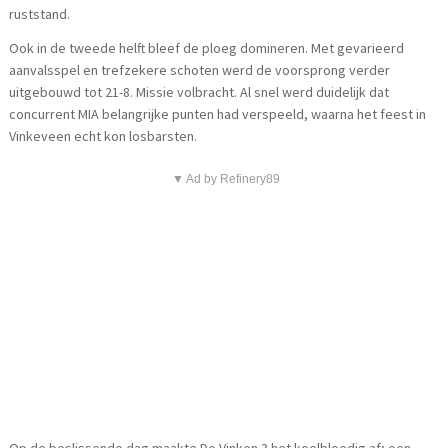
ruststand.
Ook in de tweede helft bleef de ploeg domineren. Met gevarieerd
aanvalsspel en trefzekere schoten werd de voorsprong verder
uitgebouwd tot 21-8. Missie volbracht. Al snel werd duidelijk dat
concurrent MIA belangrijke punten had verspeeld, waarna het feest in
Vinkeveen echt kon losbarsten.
▼ Ad by Refinery89
Op de beslissende dag maakte De Vinken 3 het koelbloedig af; een