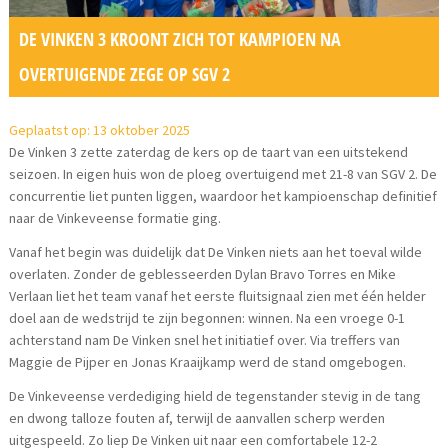
DE VINKEN 3 KROONT ZICH TOT KAMPIOEN NA
OVERTUIGENDE ZEGE OP SGV 2
Geplaatst op: 13 oktober 2025
De Vinken 3 zette zaterdag de kers op de taart van een uitstekend
seizoen. In eigen huis won de ploeg overtuigend met 21-8 van SGV 2. De
concurrentie liet punten liggen, waardoor het kampioenschap definitief
naar de Vinkeveense formatie ging.
Vanaf het begin was duidelijk dat De Vinken niets aan het toeval wilde
overlaten. Zonder de geblesseerden Dylan Bravo Torres en Mike
Verlaan liet het team vanaf het eerste fluitsignaal zien met één helder
doel aan de wedstrijd te zijn begonnen: winnen. Na een vroege 0-1
achterstand nam De Vinken snel het initiatief over. Via treffers van
Maggie de Pijper en Jonas Kraaijkamp werd de stand omgebogen.
De Vinkeveense verdediging hield de tegenstander stevig in de tang
en dwong talloze fouten af, terwijl de aanvallen scherp werden
uitgespeeld. Zo liep De Vinken uit naar een comfortabele 12-2