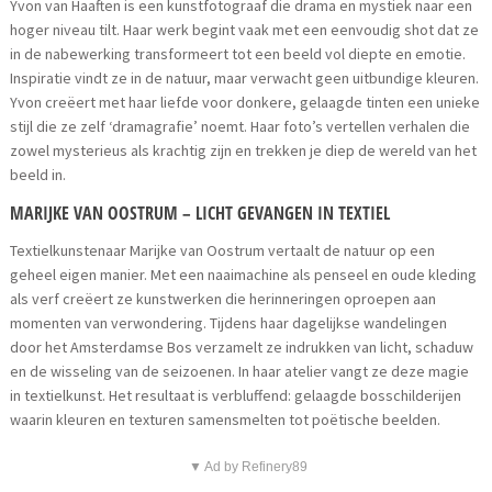
Yvon van Haaften is een kunstfotograaf die drama en mystiek naar een
hoger niveau tilt. Haar werk begint vaak met een eenvoudig shot dat ze
in de nabewerking transformeert tot een beeld vol diepte en emotie.
Inspiratie vindt ze in de natuur, maar verwacht geen uitbundige kleuren.
Yvon creëert met haar liefde voor donkere, gelaagde tinten een unieke
stijl die ze zelf ‘dramagrafie’ noemt. Haar foto’s vertellen verhalen die
zowel mysterieus als krachtig zijn en trekken je diep de wereld van het
beeld in.
MARIJKE VAN OOSTRUM – LICHT GEVANGEN IN TEXTIEL
Textielkunstenaar Marijke van Oostrum vertaalt de natuur op een
geheel eigen manier. Met een naaimachine als penseel en oude kleding
als verf creëert ze kunstwerken die herinneringen oproepen aan
momenten van verwondering. Tijdens haar dagelijkse wandelingen
door het Amsterdamse Bos verzamelt ze indrukken van licht, schaduw
en de wisseling van de seizoenen. In haar atelier vangt ze deze magie
in textielkunst. Het resultaat is verbluffend: gelaagde bosschilderijen
waarin kleuren en texturen samensmelten tot poëtische beelden.
▼ Ad by Refinery89