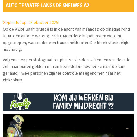
AUTO TE WATER LANGS DE SNELWEG A2
Geplaatst op: 28 oktober 2025
Op de A2 bij Baambrugge is in de nacht van maandag op dinsdag rond
01.00 een auto te water geraakt. Meerdere hulpdiensten werden
opgeroepen, waaronder een traumahelikopter. Die bleek uiteindelijk
niet nodig.
Volgens een persfotograaf ter plaatse zijn de inzittenden van de auto
zelf naar buiten geklommen en heeft de brandweer ze naar de kant
gehaald. Twee personen zijn ter controle meegenomen naar het
ziekenhuis.