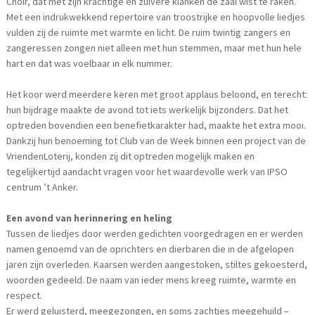
Choir, dat met zijn krachtige en zuivere klanken de zaal wist te raken.
Met een indrukwekkend repertoire van troostrijke en hoopvolle liedjes
vulden zij de ruimte met warmte en licht. De ruim twintig zangers en
zangeressen zongen niet alleen met hun stemmen, maar met hun hele
hart en dat was voelbaar in elk nummer.
Het koor werd meerdere keren met groot applaus beloond, en terecht:
hun bijdrage maakte de avond tot iets werkelijk bijzonders. Dat het
optreden bovendien een benefietkarakter had, maakte het extra mooi.
Dankzij hun benoeming tot Club van de Week binnen een project van de
VriendenLoterij, konden zij dit optreden mogelijk maken en
tegelijkertijd aandacht vragen voor het waardevolle werk van IPSO
centrum ’t Anker.
Een avond van herinnering en heling
Tussen de liedjes door werden gedichten voorgedragen en er werden
namen genoemd van de oprichters en dierbaren die in de afgelopen
jaren zijn overleden. Kaarsen werden aangestoken, stiltes gekoesterd,
woorden gedeeld. De naam van ieder mens kreeg ruimte, warmte en
respect.
Er werd geluisterd, meegezongen, en soms zachtjes meegehuild –