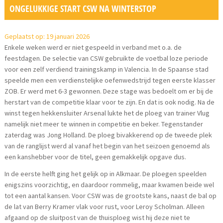
ONGELUKKIGE START CSW NA WINTERSTOP
Geplaatst op: 19 januari 2026
Enkele weken werd er niet gespeeld in verband met o.a. de
feestdagen. De selectie van CSW gebruikte de voetbal loze periode
voor een zelf verdiend trainingskamp in Valencia. In de Spaanse stad
speelde men een verdienstelijke oefenwedstrijd tegen eerste klasser
ZOB. Er werd met 6-3 gewonnen. Deze stage was bedoelt om er bij de
herstart van de competitie klaar voor te zijn. En dat is ook nodig. Na de
winst tegen hekkensluiter Arsenal lukte het de ploeg van trainer Vlug
namelijk niet meer te winnen in competitie en beker. Tegenstander
zaterdag was Jong Holland. De ploeg bivakkerend op de tweede plek
van de ranglijst werd al vanaf het begin van het seizoen genoemd als
een kanshebber voor de titel, geen gemakkelijk opgave dus.
In de eerste helft ging het gelijk op in Alkmaar. De ploegen speelden
enigszins voorzichtig, en daardoor rommelig, maar kwamen beide wel
tot een aantal kansen. Voor CSW was de grootste kans, naast de bal op
de lat van Berry Kramer vlak voor rust, voor Leroy Scholman. Alleen
afgaand op de sluitpost van de thuisploeg wist hij deze niet te