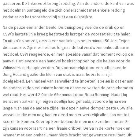
passeren. De linkervoet brengt redding. Aan de andere de kant van was
het doelman Santangelo die zich onderscheidt met enkele redding
zodat er op het scorebord bij rust een 0-0 prijkte.
Na de pauze een ander beeld. De thuisploeg voerde de druk op en
CSW’s laatste linie kreeg het steeds lastiger de voorzet eruit te halen.
En uit zo’n voorzet, deze keer van links, is het in minuut 50 Jort Feijen
die scoorde. Zijn met het hoofd geaaide bal verdween onhoudbaar in
het doel. CSW reageerde, en men speelde vanaf dat moment vol op de
aanval. Het leverde een handvol hoekschoppen op die helaas voor de
Wilnissers niets opleverden. Dit voornamelijk door een uitblinkende
Jong Holland goalie die klein van stuk is maar heerste in zijn
doelgebied. Een nadeel van aanvallend te (moeten) spelen is dat er aan
de andere zijde veel ruimte komt en daarmee wisten de oranjehemden
wel raad. Het werd 2-0 in de 69e minuut door Beau Böhning. Nadat hij
eerst een bal van zijn eigen doellijn had gehaald, scoorde hij na een
lange rush aan de andere zijde. Na deze nieuwe domper zette CSW alle
wissels in die men nog had en deed men er werkelijk alles aan om tot
scoren te komen. Keer op keer belandde men in de zestien meter. Er
zijn kansen voor Isarti na een fraaie dribbel, De Sa in de korte hoek en
Kramer met een omhaal, maar niets bracht het gewenste resultaat. Dit