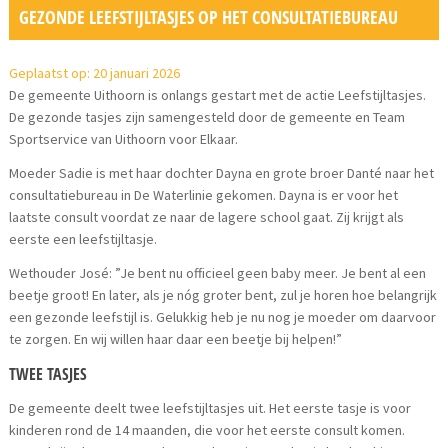
GEZONDE LEEFSTIJLTASJES OP HET CONSULTATIEBUREAU
Geplaatst op: 20 januari 2026
De gemeente Uithoorn is onlangs gestart met de actie Leefstijltasjes.
De gezonde tasjes zijn samengesteld door de gemeente en Team
Sportservice van Uithoorn voor Elkaar.
Moeder Sadie is met haar dochter Dayna en grote broer Danté naar het
consultatiebureau in De Waterlinie gekomen. Dayna is er voor het
laatste consult voordat ze naar de lagere school gaat. Zij krijgt als
eerste een leefstijltasje.
Wethouder José: ”Je bent nu officieel geen baby meer. Je bent al een
beetje groot! En later, als je nóg groter bent, zul je horen hoe belangrijk
een gezonde leefstijl is. Gelukkig heb je nu nog je moeder om daarvoor
te zorgen. En wij willen haar daar een beetje bij helpen!”
TWEE TASJES
De gemeente deelt twee leefstijltasjes uit. Het eerste tasje is voor
kinderen rond de 14 maanden, die voor het eerste consult komen.