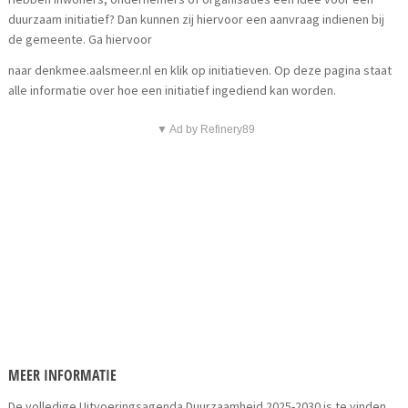
duurzaam initiatief? Dan kunnen zij hiervoor een aanvraag indienen bij
de gemeente. Ga hiervoor
naar denkmee.aalsmeer.nl en klik op initiatieven. Op deze pagina staat
alle informatie over hoe een initiatief ingediend kan worden.
▼ Ad by Refinery89
MEER INFORMATIE
De volledige Uitvoeringsagenda Duurzaamheid 2025-2030 is te vinden