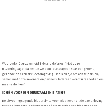
Wethouder Duurzaamheid Sybrand de Vries: “Met deze
uitvoeringsagenda zetten we concrete stappen naar een groene,
gezonde en circulaire leefomgeving. Het is nu tijd om aan te pakken,
samen met onze inwoners en partners. Iedereen wordt uitgenodigd om
mee te denken”.
IDEEËN VOOR EEN DUURZAAM INITIATIEF?
De uitvoeringsagenda biedt ruimte voor initiatieven uit de samenleving.
Hebben inwoners, ondernemers of organisaties een idee voor een