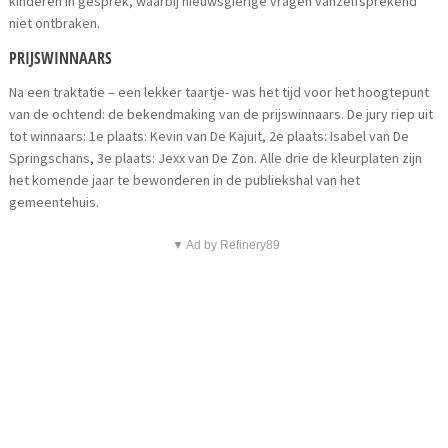
kinderen in gesprek, waarbij nieuwsgierige vragen vanzelfsprekend
niet ontbraken.
PRIJSWINNAARS
Na een traktatie – een lekker taartje- was het tijd voor het hoogtepunt
van de ochtend: de bekendmaking van de prijswinnaars. De jury riep uit
tot winnaars: 1e plaats: Kevin van De Kajuit, 2e plaats: Isabel van De
Springschans, 3e plaats: Jexx van De Zon. Alle drie de kleurplaten zijn
het komende jaar te bewonderen in de publiekshal van het
gemeentehuis.
▼ Ad by Refinery89