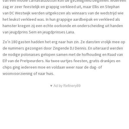
van een mooie carnavalsbutton kon de gezelligheid beginnen. Iedereen
zag er zeer feestelijk en grappig verkleed uit, maar Ellis en Stephan
van DC Westwijk werden uitgekozen als winnaars van de wedstrijd wie
het leukst verkleed was. In hun grappige aardbeipak en verkleed als
hamster kregen zij een echte oorkonde en onderscheiding uit handen
van jeugdprins Sem en jeugdprinses Lana.
Zo’n 180 gasten hadden het erg naar hun zin. Ze dansten vrolijk mee op
de nummers gezongen door Zingende DJ Dennis. En uiteraard werden
de nodige polonaises gelopen samen met de hofhouding en Raad van
Elf van de Pretpeurders. Na twee uurtjes feesten, gratis drankjes en
chips ging iedereen moe en voldaan weer naar de dag- of
woonvoorziening of naar huis.
▼ Ad by Refinery89