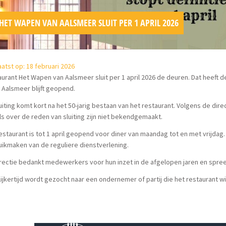
HET WAPEN VAN AALSMEER SLUIT PER 1 APRIL 2026
atst op: 18 februari 2026
urant Het Wapen van Aalsmeer sluit per 1 april 2026 de deuren. Dat heeft
 Aalsmeer blijft geopend.
uiting komt kort na het 50-jarig bestaan van het restaurant. Volgens de dir
ls over de reden van sluiting zijn niet bekendgemaakt.
estaurant is tot 1 april geopend voor diner van maandag tot en met vrijda
ikmaken van de reguliere dienstverlening.
rectie bedankt medewerkers voor hun inzet in de afgelopen jaren en spreek
ijkertijd wordt gezocht naar een ondernemer of partij die het restaurant wil 