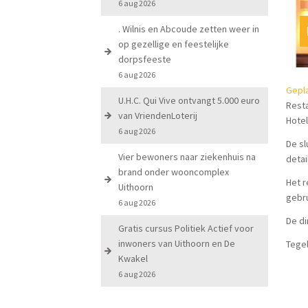
6 aug 2026
. Wilnis en Abcoude zetten weer in
op gezellige en feestelijke
dorpsfeeste
6 aug 2026
Gepla
U.H.C. Qui Vive ontvangt 5.000 euro
Resta
van VriendenLoterij
Hotel
6 aug 2026
De sl
Vier bewoners naar ziekenhuis na
detai
brand onder wooncomplex
Het r
Uithoorn
gebru
6 aug 2026
De di
Gratis cursus Politiek Actief voor
inwoners van Uithoorn en De
Tegel
Kwakel
6 aug 2026