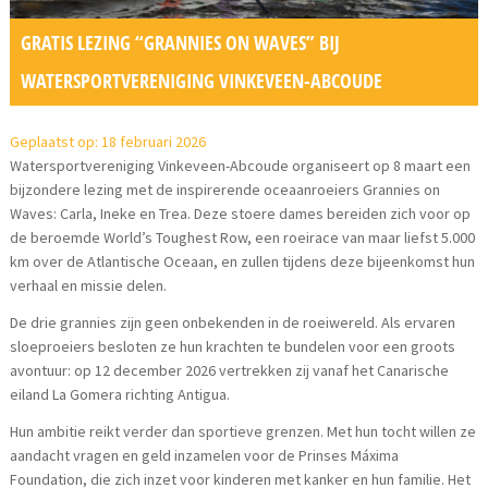
GRATIS LEZING “GRANNIES ON WAVES” BIJ
WATERSPORTVERENIGING VINKEVEEN-ABCOUDE
Geplaatst op: 18 februari 2026
Watersportvereniging Vinkeveen-Abcoude organiseert op 8 maart een
bijzondere lezing met de inspirerende oceaanroeiers Grannies on
Waves: Carla, Ineke en Trea. Deze stoere dames bereiden zich voor op
de beroemde World’s Toughest Row, een roeirace van maar liefst 5.000
km over de Atlantische Oceaan, en zullen tijdens deze bijeenkomst hun
verhaal en missie delen.
De drie grannies zijn geen onbekenden in de roeiwereld. Als ervaren
sloeproeiers besloten ze hun krachten te bundelen voor een groots
avontuur: op 12 december 2026 vertrekken zij vanaf het Canarische
eiland La Gomera richting Antigua.
Hun ambitie reikt verder dan sportieve grenzen. Met hun tocht willen ze
aandacht vragen en geld inzamelen voor de Prinses Máxima
Foundation, die zich inzet voor kinderen met kanker en hun familie. Het