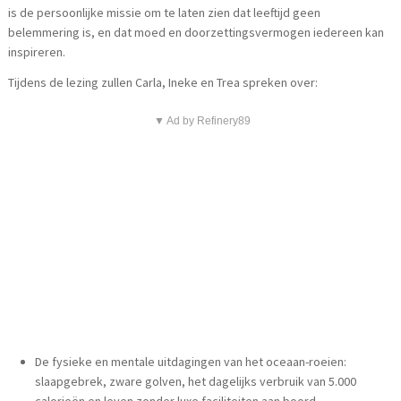
is de persoonlijke missie om te laten zien dat leeftijd geen
belemmering is, en dat moed en doorzettingsvermogen iedereen kan
inspireren.
Tijdens de lezing zullen Carla, Ineke en Trea spreken over:
▼ Ad by Refinery89
De fysieke en mentale uitdagingen van het oceaan-roeien:
slaapgebrek, zware golven, het dagelijks verbruik van 5.000
calorieën en leven zonder luxe faciliteiten aan boord.