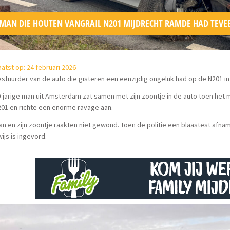
MAN DIE HOUTEN VANGRAIL N201 MIJDRECHT RAMDE HAD TEVE
atst op: 24 februari 2026
stuurder van de auto die gisteren een eenzijdig ongeluk had op de N201 i
-jarige man uit Amsterdam zat samen met zijn zoontje in de auto toen het 
201 en richte een enorme ravage aan.
n en zijn zoontje raakten niet gewond. Toen de politie een blaastest afna
wijs is ingevord.