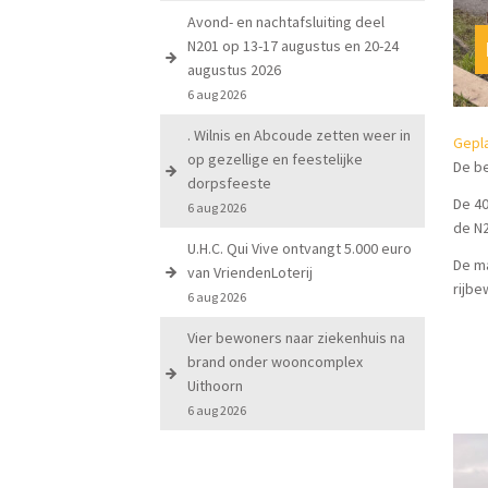
Avond- en nachtafsluiting deel
N201 op 13-17 augustus en 20-24
augustus 2026
6 aug 2026
. Wilnis en Abcoude zetten weer in
Gepla
op gezellige en feestelijke
De be
dorpsfeeste
De 40
6 aug 2026
de N
U.H.C. Qui Vive ontvangt 5.000 euro
De ma
van VriendenLoterij
rijbe
6 aug 2026
Vier bewoners naar ziekenhuis na
brand onder wooncomplex
Uithoorn
6 aug 2026