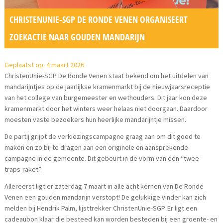
CHRISTENUNIE-SGP DE RONDE VENEN ORGANISEERT
ZOEKACTIE NAAR GOUDEN MANDARIJN
Geplaatst op: 4 maart 2026
ChristenUnie-SGP De Ronde Venen staat bekend om het uitdelen van
mandarijntjes op de jaarlijkse kramenmarkt bij de nieuwjaarsreceptie
van het college van burgemeester en wethouders. Dit jaar kon deze
kramenmarkt door het winters weer helaas niet doorgaan. Daardoor
moesten vaste bezoekers hun heerlijke mandarijntje missen.
De partij grijpt de verkiezingscampagne graag aan om dit goed te
maken en zo bij te dragen aan een originele en aansprekende
campagne in de gemeente. Dit gebeurt in de vorm van een “twee-
traps-raket”.
Allereerst ligt er zaterdag 7 maart in alle acht kernen van De Ronde
Venen een gouden mandarijn verstopt! De gelukkige vinder kan zich
melden bij Hendrik Palm, lijsttrekker ChristenUnie-SGP. Er ligt een
cadeaubon klaar die besteed kan worden besteden bij een groente- en