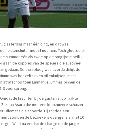
Vlug zaterdag maar één ding, en dat was
s de hekkensluiter moest noemen. Toch gloorde er
 de nummer één als twee op de ranglijst moeilijk
oor gaan de koppies van de spelers die al zoveel
an gedaan. De thuisploeg was overduidelijk de
inuut was het zelfs even billenknijpen, maar
een strafschop toen Emmanuel Emmas binnen de
 1-0 voorsprong.
 Omdat de krachten bij de gasten al op raakte
r Zakaria Asarti die met een loepzuivere schuiver
er Oliemans die scoorde. Hij rondde een
oment stonden de bezoekers overigens al met 10
 erger. Want na een harde charge op de jarige