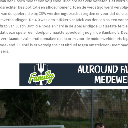
 van den Bosch moest een volgende Tricolore het veld verlaten. Het werd h
dsrechter besloot tot een afkoelmoment. Toen de wedstrijd werd vervolgd 
van de spelers die bij CSW werden ingebracht zorgden er voor dat de uits
tsverhoudingen. De 4-0 was een intikker van Mick van der Loo na een voorzet
trap van Justin Both die hoog en hard in de goal eindigde. Dit laatste feit leid
dat deze speler een doelpunt maakte speelde hij nog in de Bambino’s. Deze
verstaander zal hieruit opmaken dat scoren voor de middenvelder iets bi
eekend. 11 april is er vervolgens het uitduel tegen Amstelveen-Heemraad,
ssers.