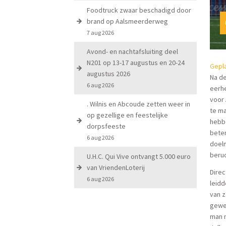
Foodtruck zwaar beschadigd door
brand op Aalsmeerderweg
7 aug 2026
Avond- en nachtafsluiting deel
N201 op 13-17 augustus en 20-24
Gepla
augustus 2026
Na de
6 aug 2026
eerhe
voor 
. Wilnis en Abcoude zetten weer in
te ma
op gezellige en feestelijke
hebbe
dorpsfeeste
beter
6 aug 2026
doel
beruc
U.H.C. Qui Vive ontvangt 5.000 euro
van VriendenLoterij
Direc
6 aug 2026
leidd
van z
gewe
man n