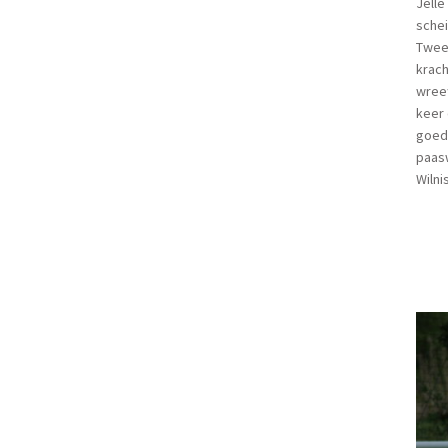
Jelle
schei
Twee 
krach
wreef
keer 
goed 
paasw
Wilni