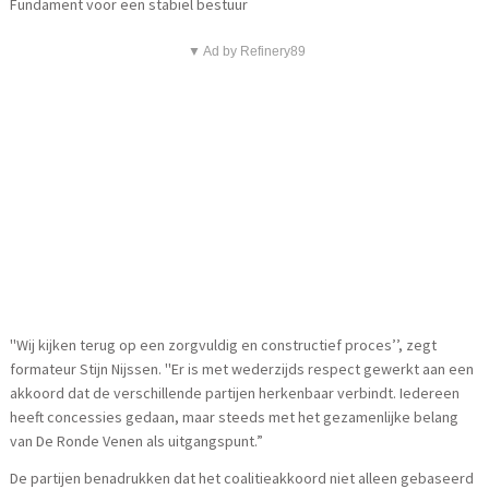
Fundament voor een stabiel bestuur
▼ Ad by Refinery89
''Wij kijken terug op een zorgvuldig en constructief proces’’, zegt
formateur Stijn Nijssen. ''Er is met wederzijds respect gewerkt aan een
akkoord dat de verschillende partijen herkenbaar verbindt. Iedereen
heeft concessies gedaan, maar steeds met het gezamenlijke belang
van De Ronde Venen als uitgangspunt.”
De partijen benadrukken dat het coalitieakkoord niet alleen gebaseerd