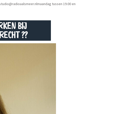
ar studio@radioaalsmeer.nlmaandag tussen 19.00 en