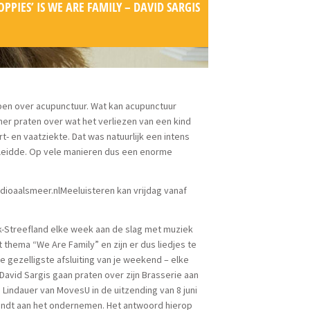
PPIES’ IS WE ARE FAMILY – DAVID SARGIS
bben over acupunctuur. Wat kan acupunctuur
r praten over wat het verliezen van een kind
t- en vaatziekte. Dat was natuurlijk een intens
 leidde. Op vele manieren dus een enorme
adioaalsmeer.nlMeeluisteren kan vrijdag vanaf
ck-Streefland elke week aan de slag met muziek
 thema “We Are Family” en zijn er dus liedjes te
de gezelligste afsluiting van je weekend – elke
David Sargis gaan praten over zijn Brasserie aan
 Lindauer van MovesU in de uitzending van 8 juni
t vindt aan het ondernemen. Het antwoord hierop