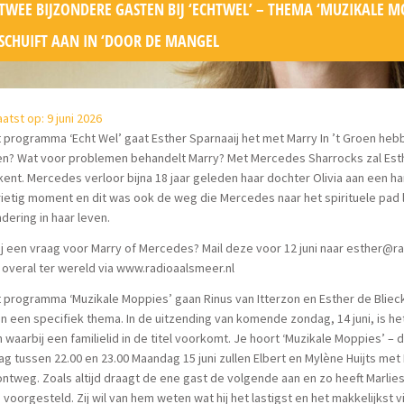
TWEE BIJZONDERE GASTEN BIJ ‘ECHTWEL’ – THEMA ‘MUZIKALE MO
SCHUIFT AAN IN ‘DOOR DE MANGEL
atst op: 9 juni 2026
t programma ‘Echt Wel’ gaat Esther Sparnaaij het met Marry In ’t Groen he
n? Wat voor problemen behandelt Marry? Met Mercedes Sharrocks zal Esthe
ent. Mercedes verloor bijna 18 jaar geleden haar dochter Olivia aan een har
ietig moment en dit was ook de weg die Mercedes naar het spirituele pad
dering in haar leven.
ij een vraag voor Marry of Mercedes? Mail deze voor 12 juni naar esther@r
 overal ter wereld via www.radioaalsmeer.nl
t programma ‘Muzikale Moppies’ gaan Rinus van Itterzon en Esther de Blie
n een specifiek thema. In de uitzending van komende zondag, 14 juni, is het
 waarbij een familielid in de titel voorkomt. Je hoort ‘Muzikale Moppies’ – 
g tussen 22.00 en 23.00 Maandag 15 juni zullen Elbert en Mylène Huijts met 
ntweg. Zoals altijd draagt de ene gast de volgende aan en zo heeft Marlies
 voorgesteld. Zij wil van hem weten wat hij het lastigst en het makkelijks