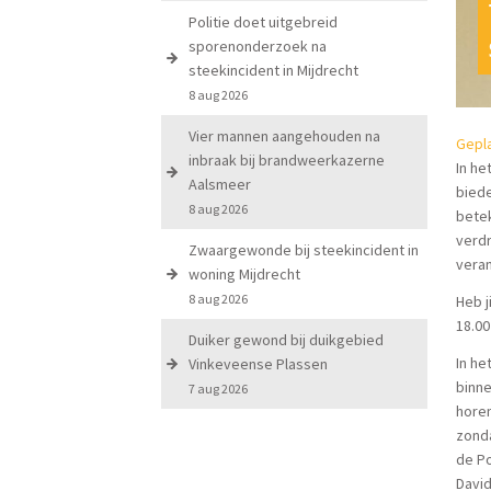
Politie doet uitgebreid
sporenonderzoek na
steekincident in Mijdrecht
8 aug 2026
Vier mannen aangehouden na
Gepla
inbraak bij brandweerkazerne
In he
Aalsmeer
biede
8 aug 2026
betek
verdr
Zwaargewonde bij steekincident in
veran
woning Mijdrecht
8 aug 2026
Heb j
18.00
Duiker gewond bij duikgebied
In he
Vinkeveense Plassen
binne
7 aug 2026
horen
zonda
de Po
David