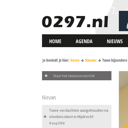
HOME
AGENDA
NIEUWS
Je bevindt je hier:
Home
Nieuws
Twee bijzondere 
Naar het nieuwsoverzicht
Nieuws
Twee verdachten aangehouden na
steekincident in Mijdrecht
8 aug 2026