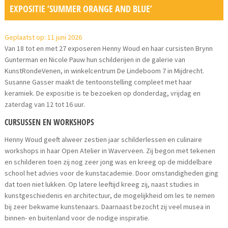
EXPOSITIE ‘SUMMER ORANGE AND BLUE’
Geplaatst op: 11 juni 2026
Van 18 tot en met 27 exposeren Henny Woud en haar cursisten Brynn
Gunterman en Nicole Pauw hun schilderijen in de galerie van
KunstRondeVenen, in winkelcentrum De Lindeboom 7 in Mijdrecht.
Susanne Gasser maakt de tentoonstelling compleet met haar
keramiek. De expositie is te bezoeken op donderdag, vrijdag en
zaterdag van 12 tot 16 uur.
CURSUSSEN EN WORKSHOPS
Henny Woud geeft alweer zestien jaar schilderlessen en culinaire
workshops in haar Open Atelier in Waverveen. Zij begon met tekenen
en schilderen toen zij nog zeer jong was en kreeg op de middelbare
school het advies voor de kunstacademie. Door omstandigheden ging
dat toen niet lukken. Op latere leeftijd kreeg zij, naast studies in
kunstgeschiedenis en architectuur, de mogelijkheid om les te nemen
bij zeer bekwame kunstenaars. Daarnaast bezocht zij veel musea in
binnen- en buitenland voor de nodige inspiratie.