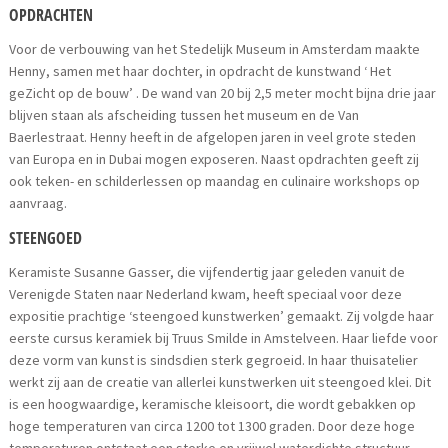
OPDRACHTEN
Voor de verbouwing van het Stedelijk Museum in Amsterdam maakte
Henny, samen met haar dochter, in opdracht de kunstwand ‘ Het
geZicht op de bouw’ . De wand van 20 bij 2,5 meter mocht bijna drie jaar
blijven staan als afscheiding tussen het museum en de Van
Baerlestraat. Henny heeft in de afgelopen jaren in veel grote steden
van Europa en in Dubai mogen exposeren. Naast opdrachten geeft zij
ook teken- en schilderlessen op maandag en culinaire workshops op
aanvraag.
STEENGOED
Keramiste Susanne Gasser, die vijfendertig jaar geleden vanuit de
Verenigde Staten naar Nederland kwam, heeft speciaal voor deze
expositie prachtige ‘steengoed kunstwerken’ gemaakt. Zij volgde haar
eerste cursus keramiek bij Truus Smilde in Amstelveen. Haar liefde voor
deze vorm van kunst is sindsdien sterk gegroeid. In haar thuisatelier
werkt zij aan de creatie van allerlei kunstwerken uit steengoed klei. Dit
is een hoogwaardige, keramische kleisoort, die wordt gebakken op
hoge temperaturen van circa 1200 tot 1300 graden. Door deze hoge
temperaturen ontstaat een sterke en vrijwel waterdichte structuur.