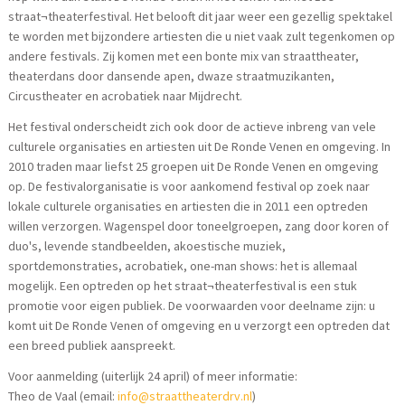
straat¬theaterfestival. Het belooft dit jaar weer een gezellig spektakel
te worden met bijzondere artiesten die u niet vaak zult tegenkomen op
andere festivals. Zij komen met een bonte mix van straattheater,
theaterdans door dansende apen, dwaze straatmuzikanten,
Circustheater en acrobatiek naar Mijdrecht.
Het festival onderscheidt zich ook door de actieve inbreng van vele
culturele organisaties en artiesten uit De Ronde Venen en omgeving. In
2010 traden maar liefst 25 groepen uit De Ronde Venen en omgeving
op. De festivalorganisatie is voor aankomend festival op zoek naar
lokale culturele organisaties en artiesten die in 2011 een optreden
willen verzorgen. Wagenspel door toneelgroepen, zang door koren of
duo's, levende standbeelden, akoestische muziek,
sportdemonstraties, acrobatiek, one-man shows: het is allemaal
mogelijk. Een optreden op het straat¬theaterfestival is een stuk
promotie voor eigen publiek. De voorwaarden voor deelname zijn: u
komt uit De Ronde Venen of omgeving en u verzorgt een optreden dat
een breed publiek aanspreekt.
Voor aanmelding (uiterlijk 24 april) of meer informatie:
Theo de Vaal (email:
info@straattheaterdrv.nl
)