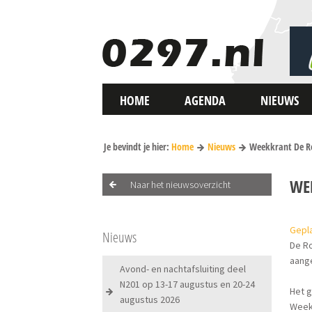
HOME
AGENDA
NIEUWS
Je bevindt je hier:
Home
Nieuws
Weekkrant De Ro
WE
Naar het nieuwsoverzicht
Gepla
Nieuws
De R
aange
Avond- en nachtafsluiting deel
N201 op 13-17 augustus en 20-24
Het g
augustus 2026
Week