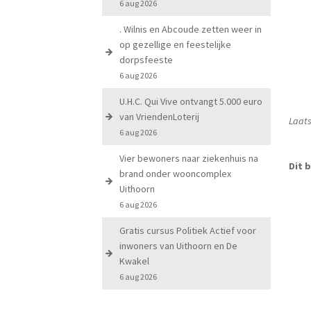
6 aug 2026
. Wilnis en Abcoude zetten weer in
op gezellige en feestelijke
dorpsfeeste
6 aug 2026
U.H.C. Qui Vive ontvangt 5.000 euro
van VriendenLoterij
Laats
6 aug 2026
Vier bewoners naar ziekenhuis na
Dit b
brand onder wooncomplex
Uithoorn
6 aug 2026
Gratis cursus Politiek Actief voor
inwoners van Uithoorn en De
Kwakel
6 aug 2026