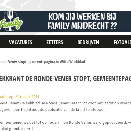
VACATURES
ZETTERS
BEDRIJVEN
FOTOAL
nde Vener stopt, gemeentepagina in Witte Weekblad
EKKRANT DE RONDE VENER STOPT, GEMEENTEPA
atst op: 24 maart 2011
onde Venen - Weekblad De Ronde Vener verschijnt voor het laatst op woen
geven per 1 april met de publicatie van de krant te stoppen.
emeentenieuws dat tot op heden in De Ronde Vener werd gepubliceerd, wor
blad gepubliceerd.